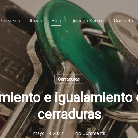
Servicios
Areas
Blog
Quienes Somos
Contacto
Cerraduras
iento e igualamiento d
cerraduras
mayo 18, 2022
No Comments