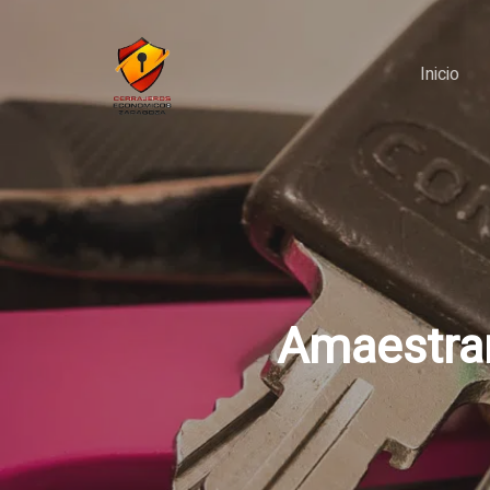
Skip
to
Inicio
main
content
Amaestram