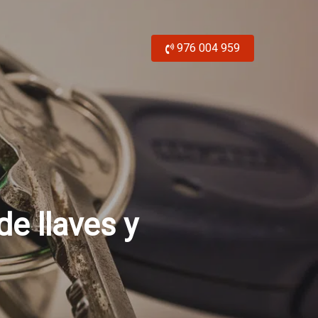
976 004 959
e llaves y