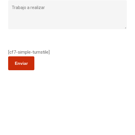
Please leave this field empty.
[cf7-simple-turnstile]