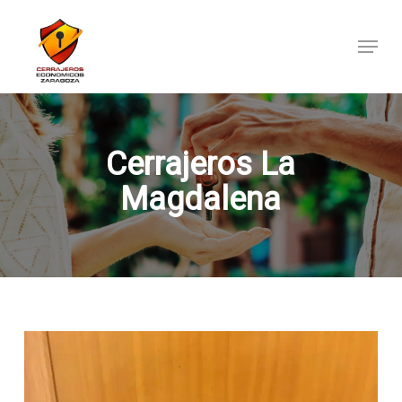
Skip
to
Menu
main
content
Cerrajeros La
Magdalena