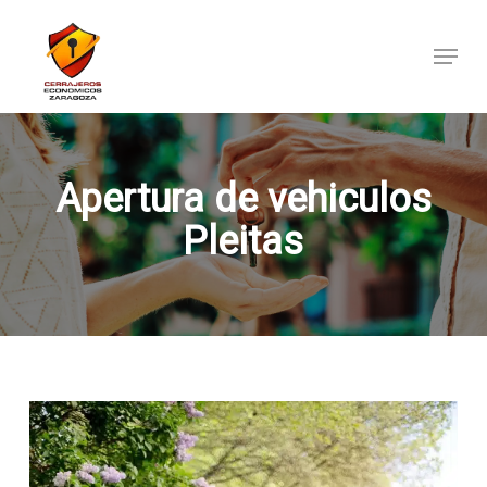
Skip
to
Menu
main
content
Apertura de vehiculos
Pleitas