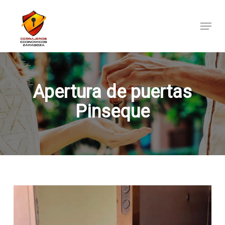
Skip
to
Menu
main
content
Apertura de puertas
Pinseque