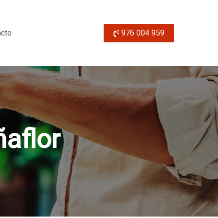
acto
976 004 959
aflor