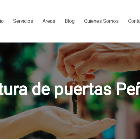
io
Servicios
Areas
Blog
Quienes Somos
Cont
tura de puertas Peñ