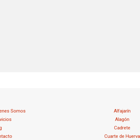
ienes Somos
Alfajarín
vicios
Alagón
g
Cadrete
ntacto
Cuarte de Huerv