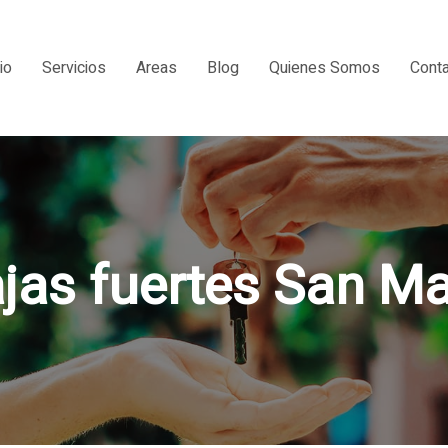
io
Servicios
Areas
Blog
Quienes Somos
Cont
ajas fuertes San Ma