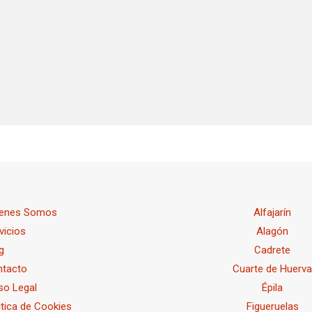
ienes Somos
Alfajarín
vicios
Alagón
g
Cadrete
ntacto
Cuarte de Huerv
so Legal
Épila
itica de Cookies
Figueruelas