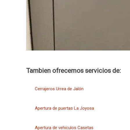
Tambien ofrecemos servicios de:
Cerrajeros Urrea de Jalón
Apertura de puertas La Joyosa
Apertura de vehiculos Casetas