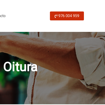
acto
976 004 959
 Oitura