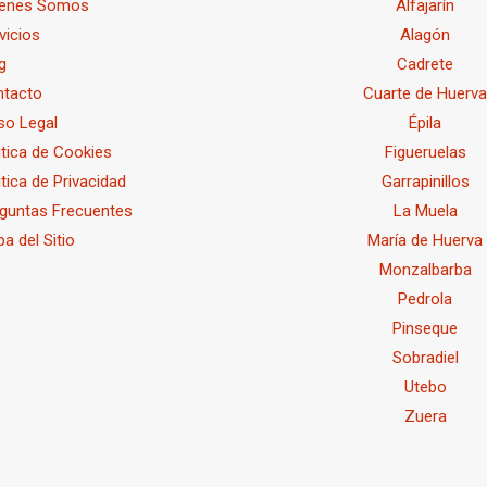
ienes Somos
Alfajarín
vicios
Alagón
g
Cadrete
ntacto
Cuarte de Huerv
so Legal
Épila
itica de Cookies
Figueruelas
itica de Privacidad
Garrapinillos
guntas Frecuentes
La Muela
a del Sitio
María de Huerva
Monzalbarba
Pedrola
Pinseque
Sobradiel
Utebo
Zuera