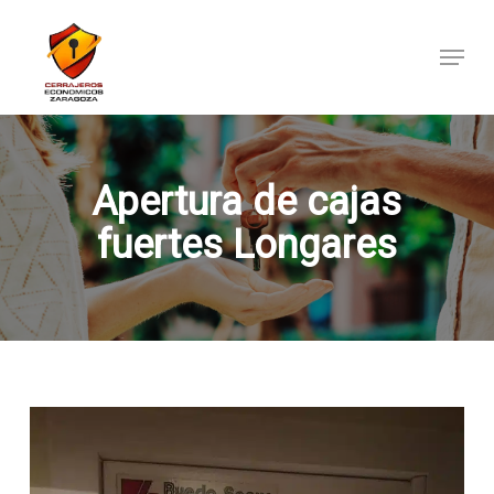
Skip
to
Menu
main
content
Apertura de cajas
fuertes Longares